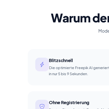
Warum den
Moder
Blitzschnell
Die optimierte Freepik AI generie
in nur 5 bis 9 Sekunden.
Ohne Registrierung