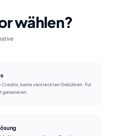
or wählen?
eative
os
e Credits, keine versteckten Gebühren. Für
 generieren.
lösung