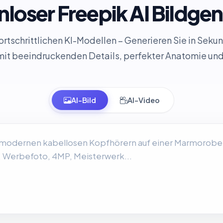
loser Freepik AI Bildge
ortschrittlichen KI-Modellen – Generieren Sie in Seku
it beeindruckenden Details, perfekter Anatomie und
AI-Bild
AI-Video