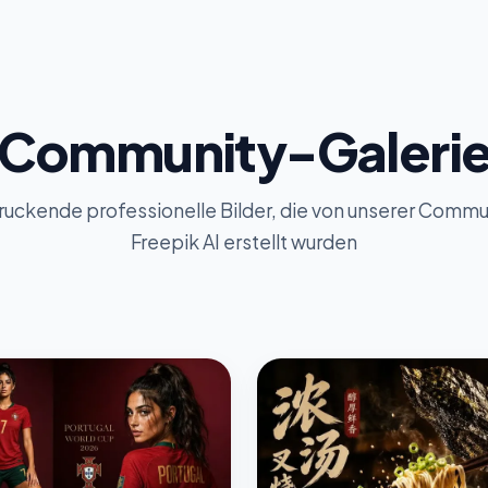
Community-Galeri
uckende professionelle Bilder, die von unserer Commu
Freepik AI erstellt wurden