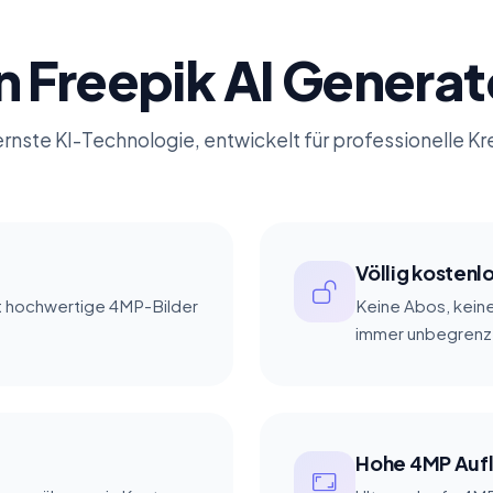
 Freepik AI Generat
nste KI-Technologie, entwickelt für professionelle Kr
Völlig kostenl
rt hochwertige 4MP-Bilder
Keine Abos, kein
immer unbegrenzt
Hohe 4MP Auf