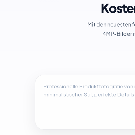
Kosten
Mit den neuesten f
4MP-Bilder m