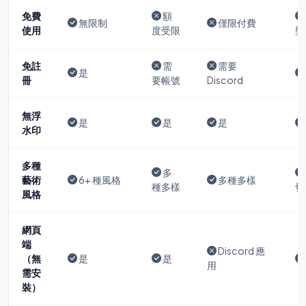
免費
額
無限制
僅限付費
使用
度受限
型
免註
需
需要
是
冊
要帳號
Discord
無浮
是
是
是
水印
多種
多
藝術
6+ 種風格
多種多樣
種多樣
切
風格
網頁
端
Discord 應
（無
是
是
用
需安
裝）