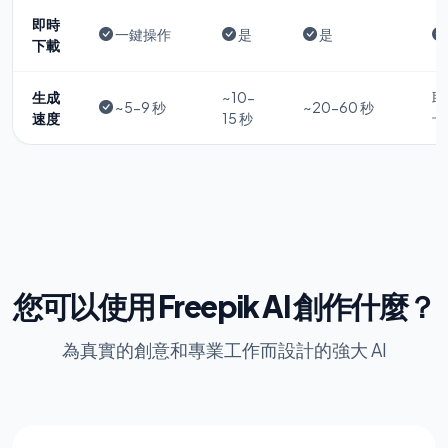
即時
一鍵操作
是
是
下載
生成
~10-
取
~5-9 秒
~20-60 秒
速度
15 秒
卡
您可以使用 Freepik AI 創作什麼？
為真實的創意和專業工作而設計的強大 AI