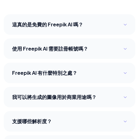
這真的是免費的 Freepik AI 嗎？
是的。我們提供真正無限制的免費訪問權限，讓您體驗
強大的 AI 圖像生成能力。
使用 Freepik AI 需要註冊帳號嗎？
不需要。您無需任何註冊即可立即開始生成圖像。
Freepik AI 有什麼特別之處？
Freepik AI 針對高品質專業結果進行了優化，在提示詞
理解、人體結構和文字渲染方面表現優異。
我可以將生成的圖像用於商業用途嗎？
可以。所有生成的圖像均可用於個人和商業項目。
支援哪些解析度？
我們支援多種縱橫比，最高解析度可達 4MP 超清。