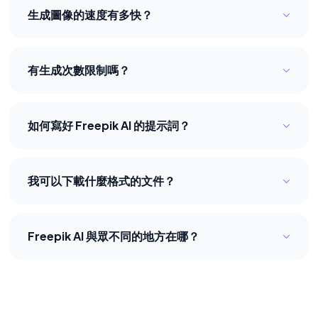
生成圖像的速度有多快？
憑藉我們優化的 Freepik AI 系統，大多數圖像在 5-9 秒
內即可生成。
有生成次數限制嗎？
沒有限制。完全免費，想生成多少就生成多少。
如何寫好 Freepik AI 的提示詞？
語言要具體且自然。清晰地提及主體、風格、光效、氛
圍和構圖。
我可以下載什麼格式的文件？
您可以下載高品質的 JPEG 和 PNG 格式圖像。
Freepik AI 與眾不同的地方在哪？
我們提供免註冊、無浮水印、極速且具備專業畫質的無
限制高性能 AI 訪問體驗。